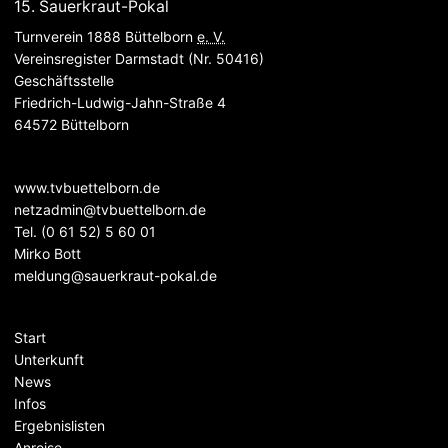
15. Sauerkraut-Pokal
Turnverein 1888 Büttelborn
e. V.
Vereinsregister Darmstadt (Nr. 50416)
Geschäftsstelle
Friedrich-Ludwig-Jahn-Straße 4
64572 Büttelborn
www.tvbuettelborn.de
netzadmin@tvbuettelborn.de
Tel.
(0 61 52) 5 60 01
Mirko Bott
meldung@sauerkraut-pokal.de
Navigation
Start
überspringen
Unterkunft
News
Infos
Ergebnislisten
Anreise