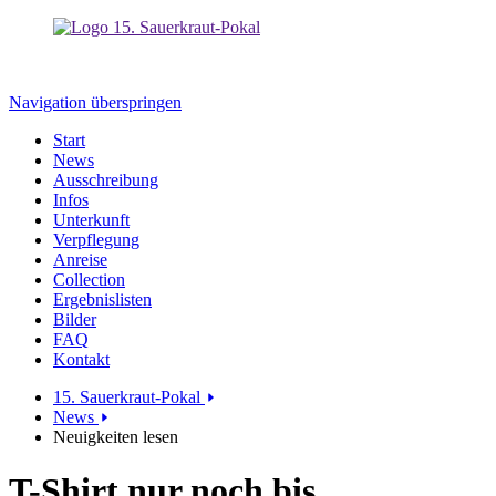
Navigation überspringen
Start
News
Ausschreibung
Infos
Unterkunft
Verpflegung
Anreise
Collection
Ergebnislisten
Bilder
FAQ
Kontakt
15. Sauerkraut-Pokal
News
Neuigkeiten lesen
T-Shirt nur noch bis