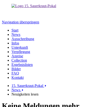
Navigation überspringen
Start
News
Ausschreibung
Infos
Unterkunft
Verpflegung
Anreise
Collection
Ergebnislisten
Bilder
FAQ
Kontakt
15. Sauerkraut-Pokal
News
Neuigkeiten lesen
Keine Meldungen mehr