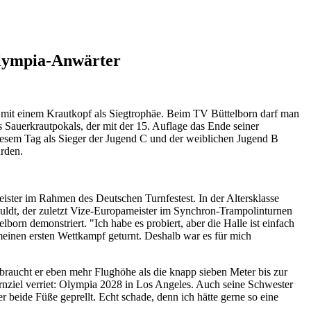
 Olympia-Anwärter
- mit einem Krautkopf als Siegtrophäe. Beim TV Büttelborn darf man
s Sauerkrautpokals, der mit der 15. Auflage das Ende seiner
sem Tag als Sieger der Jugend C und der weiblichen Jugend B
urden.
ister im Rahmen des Deutschen Turnfestest. In der Altersklasse
huldt, der zuletzt Vize-Europameister im Synchron-Trampolinturnen
rn demonstriert. "Ich habe es probiert, aber die Halle ist einfach
meinen ersten Wettkampf geturnt. Deshalb war es für mich
raucht er eben mehr Flughöhe als die knapp sieben Meter bis zur
rnziel verriet: Olympia 2028 in Los Angeles. Auch seine Schwester
 beide Füße geprellt. Echt schade, denn ich hätte gerne so eine