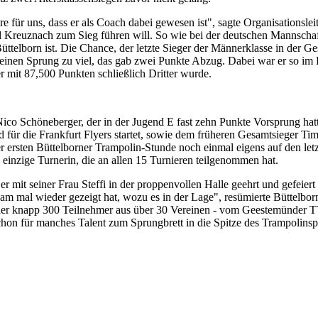
re für uns, dass er als Coach dabei gewesen ist", sagte Organisationslei
 Kreuznach zum Sieg führen will. So wie bei der deutschen Mannsch
lborn ist. Die Chance, der letzte Sieger der Männerklasse in der Ges
r einen Sprung zu viel, das gab zwei Punkte Abzug. Dabei war er so im F
r mit 87,500 Punkten schließlich Dritter wurde.
 Nico Schöneberger, der in der Jugend E fast zehn Punkte Vorsprung ha
nd für die Frankfurt Flyers startet, sowie dem früheren Gesamtsieger 
der ersten Büttelborner Trampolin-Stunde noch einmal eigens auf den letz
einzige Turnerin, die an allen 15 Turnieren teilgenommen hat.
er mit seiner Frau Steffi in der proppenvollen Halle geehrt und gefeier
team mal wieder gezeigt hat, wozu es in der Lage", resümierte Büttelbo
b der knapp 300 Teilnehmer aus über 30 Vereinen - vom Geestemünder
chon für manches Talent zum Sprungbrett in die Spitze des Trampolinsp