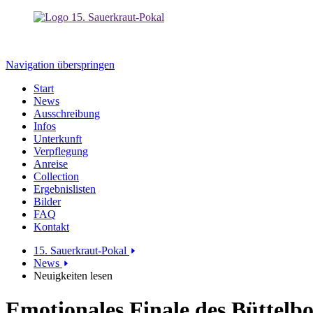
Navigation überspringen
Start
News
Ausschreibung
Infos
Unterkunft
Verpflegung
Anreise
Collection
Ergebnislisten
Bilder
FAQ
Kontakt
15. Sauerkraut-Pokal
News
Neuigkeiten lesen
Emotionales Finale des Büttelb