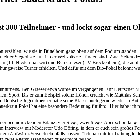
st 300 Teilnehmer - und lockt sogar einen
on erzählen, wie sie in Büttelborn ganz oben auf dem Podium standen 
einer Siegerliste nun in der Weltspitze zu finden sind. Zwei Seiten de
n (TT Niedernhausen) und Ben Graeser (TV Breckenheim), die an die
iehungsweise Turner erhielten. Und dafür mit dem Bio-Pokal belohnt w
polinturnens. Ben Graeser etwa wurde im vergangenen Jahr Deutscher Me
einem Sport. Bis er zum Beispiel solche Höhen erreicht wie Matthias Sc
utsche Jugendmeister hätte seine Klasse auch gerne wieder in Büttelbo
Sauerkraut-Pokal hat eine besondere Bedeutung für ihn: "Hier habe ich 
er beeindruckenden Bilanz: vier Siege, zwei Siege. Aber schon lange b
 im Interview mit Moderator Udo Döring, in dem er auch sein großes Fe
h dem Aufwärm-Versuch ebenfalls passen: "Ich hab mir im Training leider
z zwei Altersklassensiegen zuvor nicht gelang.