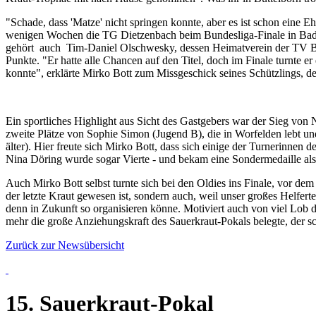
"Schade, dass 'Matze' nicht springen konnte, aber es ist schon eine Eh
wenigen Wochen die TG Dietzenbach beim Bundesliga-Finale in Bad
gehört auch Tim-Daniel Olschwesky, dessen Heimatverein der TV Bütte
Punkte. "Er hatte alle Chancen auf den Titel, doch im Finale turnte e
konnte", erklärte Mirko Bott zum Missgeschick seines Schützlings, de
Ein sportliches Highlight aus Sicht des Gastgebers war der Sieg von
zweite Plätze von Sophie Simon (Jugend B), die in Worfelden lebt u
älter). Hier freute sich Mirko Bott, dass sich einige der Turnerinnen 
Nina Döring wurde sogar Vierte - und bekam eine Sondermedaille als 
Auch Mirko Bott selbst turnte sich bei den Oldies ins Finale, vor dem 
der letzte Kraut gewesen ist, sondern auch, weil unser großes Helfer
denn in Zukunft so organisieren könne. Motiviert auch von viel Lo
mehr die große Anziehungskraft des Sauerkraut-Pokals belegte, der s
Zurück zur Newsübersicht
15. Sauerkraut-Pokal