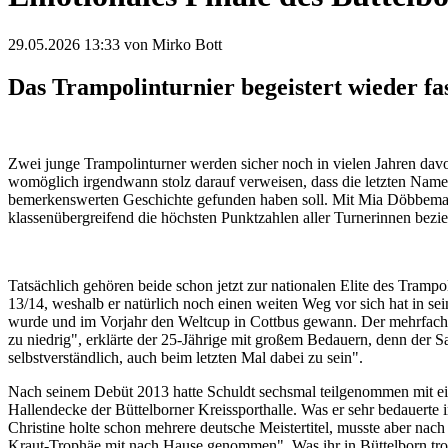
29.05.2026 13:33
von Mirko Bott
Das Trampolinturnier begeistert wieder fa
Zwei junge Trampolinturner werden sicher noch in vielen Jahren dav
womöglich irgendwann stolz darauf verweisen, dass die letzten Namen 
bemerkenswerten Geschichte gefunden haben soll. Mit Mia Döbbeman
klassenübergreifend die höchsten Punktzahlen aller Turnerinnen bez
Tatsächlich gehören beide schon jetzt zur nationalen Elite des Tram
13/14, weshalb er natürlich noch einen weiten Weg vor sich hat in s
wurde und im Vorjahr den Weltcup in Cottbus gewann. Der mehrfache De
zu niedrig", erklärte der 25-Jährige mit großem Bedauern, denn der 
selbstverständlich, auch beim letzten Mal dabei zu sein".
Nach seinem Debüt 2013 hatte Schuldt sechsmal teilgenommen mit ein
Hallendecke der Büttelborner Kreissporthalle. Was er sehr bedauerte
Christine holte schon mehrere deutsche Meistertitel, musste aber nac
Kraut-Trophäe mit nach Hause genommen". Was ihr in Büttelborn trot