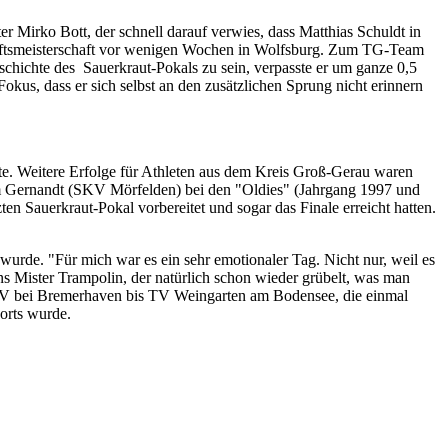
ter Mirko Bott, der schnell darauf verwies, dass Matthias Schuldt in
aftsmeisterschaft vor wenigen Wochen in Wolfsburg. Zum TG-Team
chichte des Sauerkraut-Pokals zu sein, verpasste er um ganze 0,5
okus, dass er sich selbst an den zusätzlichen Sprung nicht erinnern
tte. Weitere Erfolge für Athleten aus dem Kreis Groß-Gerau waren
Tim Gernandt (SKV Mörfelden) bei den "Oldies" (Jahrgang 1997 und
ten Sauerkraut-Pokal vorbereitet und sogar das Finale erreicht hatten.
t wurde. "Für mich war es ein sehr emotionaler Tag. Nicht nur, weil es
rns Mister Trampolin, der natürlich schon wieder grübelt, was man
 TV bei Bremerhaven bis TV Weingarten am Bodensee, die einmal
orts wurde.