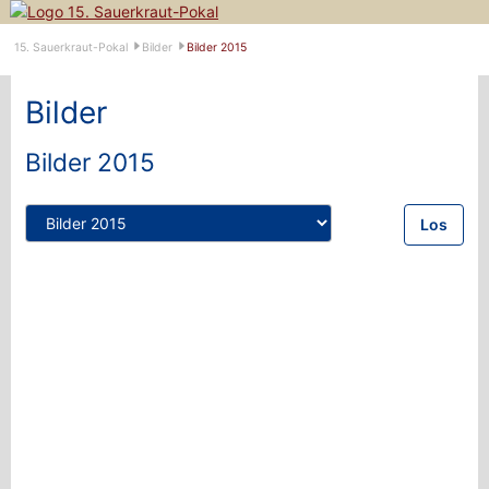
Navigation
15. Sauerkraut-Pokal
Bilder
Bilder 2015
überspringen
Bilder
Bilder 2015
Zielseite
Los